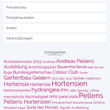
Presseschau
Produktneuheiten
Sorten
Veranstaltungen
Schlagwörter
Andreas Pellens
2023
#sortedesmonats
Andreas
Ausbildung
Bauernhortensie
Ausbildungsplatz
Beet
Bronze
Colour Club
Bundesgartenschau
Buga
Garten
Gartenbau
Geldern
Gärtner
Girls Day
Heilbronn
Gold
Hortensien
Hortensia
Hortensie
hydrangea
IPM
hortensiensorten
Little Spooky
Löhne
Pellens
paniculata
macrophylla
Nachhaltigkeit
NRW
Pellens Hortensien
Privatverkauf
Schloss
Rispenhortensie
Sorte des Monats
Moyland
Tag der Ausbildung
Sieger