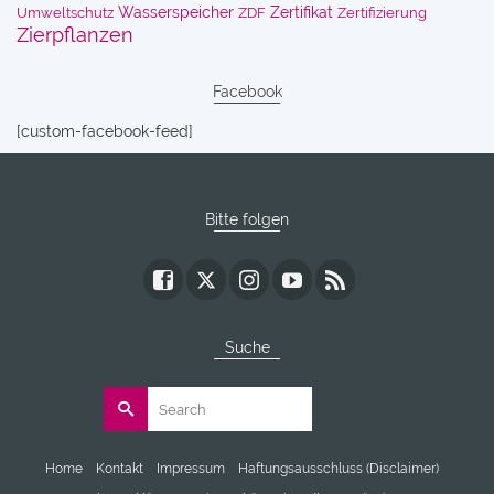
Wasserspeicher
Zertifikat
Umweltschutz
ZDF
Zertifizierung
Zierpflanzen
Facebook
[custom-facebook-feed]
Bitte folgen
Suche
Search
for:
Home
Kontakt
Impressum
Haftungsausschluss (Disclaimer)