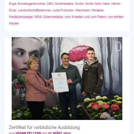
Buga
,
Bundesgartenschau
,
DBG
,
Goldmedaille
,
Große
,
Große Gold
,
Halle
,
Heiner
Esser
,
Landwirtschaftskammer
,
Lydia Frotscher
,
Mannheim
,
Medaille
,
Medaillenspiegel
,
NRW
,
Silbermedaille
,
vom Arbeiten und vom Feiern
,
von echten
Helden
Zertifikat für vorbildliche Ausbildung
von
VIVIAN PELLENS
am
23. MÄRZ 2022