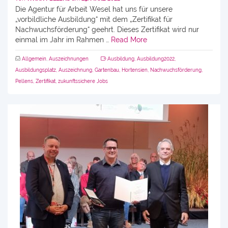
Die Agentur für Arbeit Wesel hat uns für unsere
„vorbildliche Ausbildung“ mit dem „Zertifikat für
Nachwuchsförderung“ geehrt. Dieses Zertifikat wird nur
einmal im Jahr im Rahmen …
Read More
Allgemein
,
Auszeichnungen
Ausbildung
,
Ausbildung2022
,
Ausbildungsplatz
,
Auszeichnung
,
Gartenbau
,
Hortensien
,
Nachwuchsförderung
,
Pellens
,
Zertifikat
,
zukunftssichere Jobs