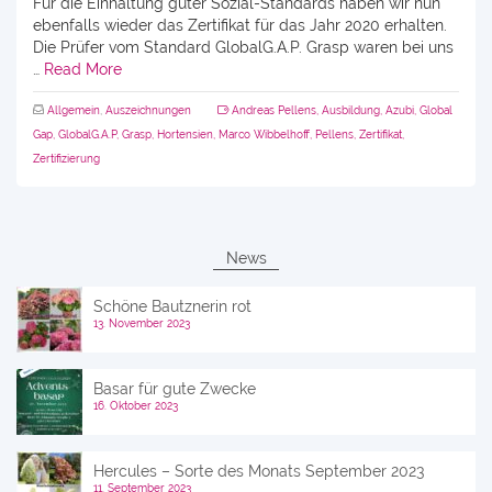
Für die Einhaltung guter Sozial-Standards haben wir nun
ebenfalls wieder das Zertifikat für das Jahr 2020 erhalten.
Die Prüfer vom Standard GlobalG.A.P. Grasp waren bei uns
…
Read More
Allgemein
,
Auszeichnungen
Andreas Pellens
,
Ausbildung
,
Azubi
,
Global
Gap
,
GlobalG.A.P
,
Grasp
,
Hortensien
,
Marco Wibbelhoff
,
Pellens
,
Zertifikat
,
Zertifizierung
News
Schöne Bautznerin rot
13. November 2023
Basar für gute Zwecke
16. Oktober 2023
Hercules – Sorte des Monats September 2023
11. September 2023