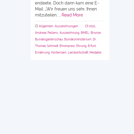
endeete. Doch dann kam eine E-
Mail: „Wir freuen uns sehr, Ihnen
mitzuteilen, …
Read More
Allgemein
,
Auszeichnungen
2021
,
Andreas Pellens
,
Auszeichnung
,
BMEL
,
Bronze
,
Bundesgartenschau
,
Bundesministerium
,
Dr.
Thomas Schmidt
,
Ehrenpreis
,
Ehrung
,
Erfurt
,
Ernährung
,
Hortensien
,
Landwirtschaft
,
Medaille