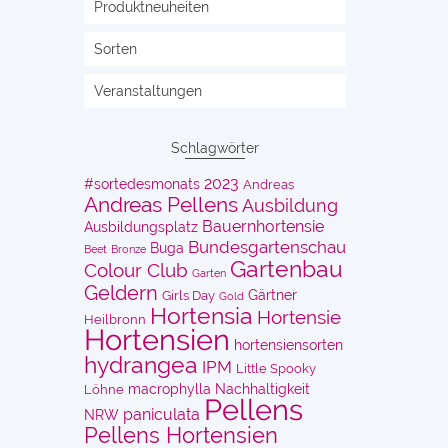
Produktneuheiten
Sorten
Veranstaltungen
Schlagwörter
2023
#sortedesmonats
Andreas
Andreas Pellens
Ausbildung
Bauernhortensie
Ausbildungsplatz
Bundesgartenschau
Buga
Beet
Bronze
Gartenbau
Colour Club
Garten
Geldern
Gärtner
Girls Day
Gold
Hortensia
Hortensie
Heilbronn
Hortensien
hortensiensorten
hydrangea
IPM
Little Spooky
macrophylla
Nachhaltigkeit
Löhne
Pellens
paniculata
NRW
Pellens Hortensien