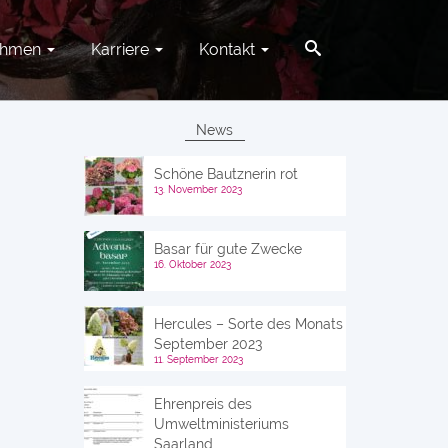
ehmen
Karriere
Kontakt
News
Schöne Bautznerin rot
13. November 2023
Basar für gute Zwecke
16. Oktober 2023
Hercules – Sorte des Monats
September 2023
11. September 2023
Ehrenpreis des
Umweltministeriums
Saarland