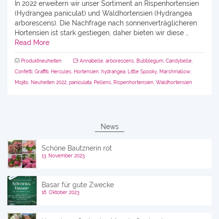
In 2022 erweitern wir unser Sortiment an Rispenhortensien
(Hydrangea paniculat) und Waldhortensien (Hydrangea
arborescens). Die Nachfrage nach sonnenverträglicheren
Hortensien ist stark gestiegen, daher bieten wir diese …
Read More
Produktneuheiten
Annabelle
,
arborescens
,
Bubblegum
,
Candybelle
,
Confetti
,
Graffiti
,
Hercules
,
Hortensien
,
hydrangea
,
Little Spooky
,
Marshmallow
,
Mojito
,
Neuheiten 2022
,
paniculata
,
Pellens
,
Rispenhortensien
,
Waldhortensien
News
Schöne Bautznerin rot
13. November 2023
Basar für gute Zwecke
16. Oktober 2023