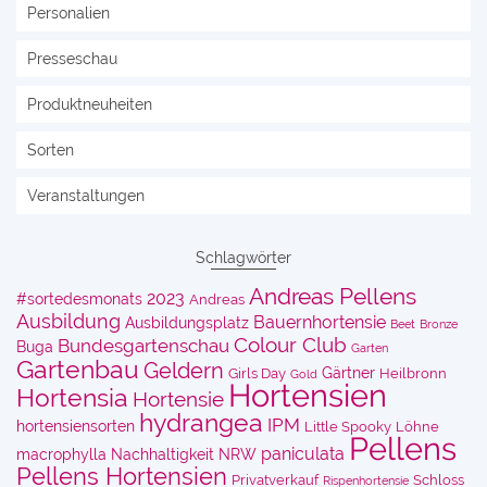
Personalien
Presseschau
Produktneuheiten
Sorten
Veranstaltungen
Schlagwörter
Andreas Pellens
2023
#sortedesmonats
Andreas
Ausbildung
Bauernhortensie
Ausbildungsplatz
Beet
Bronze
Colour Club
Bundesgartenschau
Buga
Garten
Gartenbau
Geldern
Gärtner
Girls Day
Heilbronn
Gold
Hortensien
Hortensia
Hortensie
hydrangea
IPM
hortensiensorten
Little Spooky
Löhne
Pellens
paniculata
macrophylla
Nachhaltigkeit
NRW
Pellens Hortensien
Privatverkauf
Schloss
Rispenhortensie