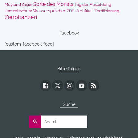
Sorte des Monats
Moyland
Tag der Ausbildung
Sieger
Wasserspeicher
Zertifikat
Umweltschutz
ZDF
Zertifizierung
Zierpflanzen
Facebook
[custom-facebook-feed]
Bitte folgen
Suche
Search
for: