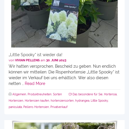
„Little Spooky“ ist wieder da!
von
VIVIAN PELLENS
am
30. JUNI 2023
Wir hatten versprochen, Bescheid zu geben. Nun endlich
können wir mitteilen: Die Rispenhortensie „Little Spooky“ ist
wieder im Verkauf bei uns erhältlich. Wer also diesen
netten …
Read More
Allgemein
,
Produktneuheiten
,
Sorten
Das besondere für Sie
,
Hortensia
,
Hortensien
,
Hortensien kaufen
,
hortensiensorten
,
hydrangea
,
Little Spooky
,
paniculata
,
Pellens Hortensien
,
Privatverkauf