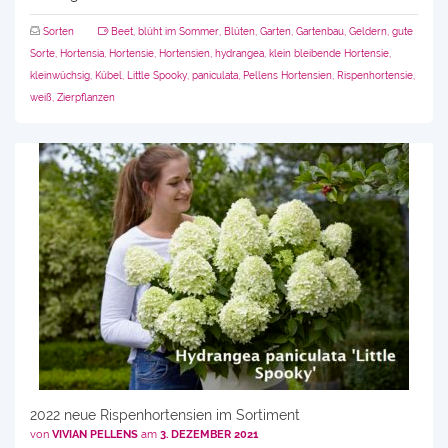
Sorten
Beet
,
blüht im Sommer
,
Blüten
,
Garten
,
Gartenbau
,
Geldern
,
gute
Sorte
,
Hortensia
,
Hortensie
,
Hortensien
,
hydrangea
,
klein bleibende Hortensie
,
kleinwüchsig
,
Kübel
,
Little Spooky
,
paniculata
,
Pellens Hortensien
,
Rispenhortensie
,
weiß
,
Zierpflanzen
2022 neue Rispenhortensien im Sortiment
von
VIVIAN PELLENS
am
3. DEZEMBER 2021