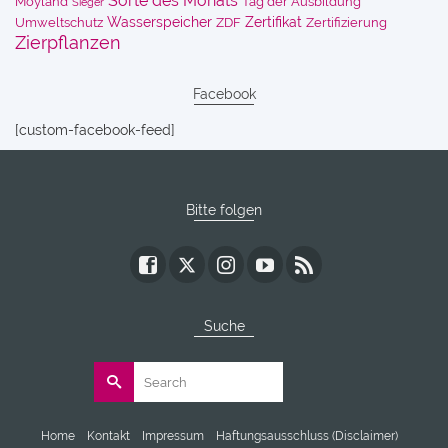
Sorte des Monats
Moyland
Tag der Ausbildung
Sieger
Wasserspeicher
Zertifikat
Umweltschutz
ZDF
Zertifizierung
Zierpflanzen
Facebook
[custom-facebook-feed]
Bitte folgen
Suche
Search
for:
Home
Kontakt
Impressum
Haftungsausschluss (Disclaimer)