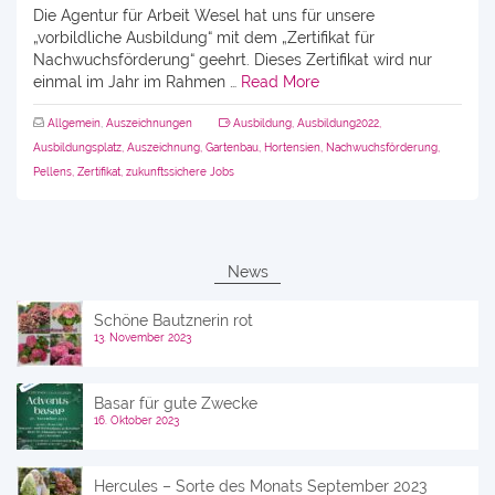
Die Agentur für Arbeit Wesel hat uns für unsere
„vorbildliche Ausbildung“ mit dem „Zertifikat für
Nachwuchsförderung“ geehrt. Dieses Zertifikat wird nur
einmal im Jahr im Rahmen …
Read More
Allgemein
,
Auszeichnungen
Ausbildung
,
Ausbildung2022
,
Ausbildungsplatz
,
Auszeichnung
,
Gartenbau
,
Hortensien
,
Nachwuchsförderung
,
Pellens
,
Zertifikat
,
zukunftssichere Jobs
News
Schöne Bautznerin rot
13. November 2023
Basar für gute Zwecke
16. Oktober 2023
Hercules – Sorte des Monats September 2023