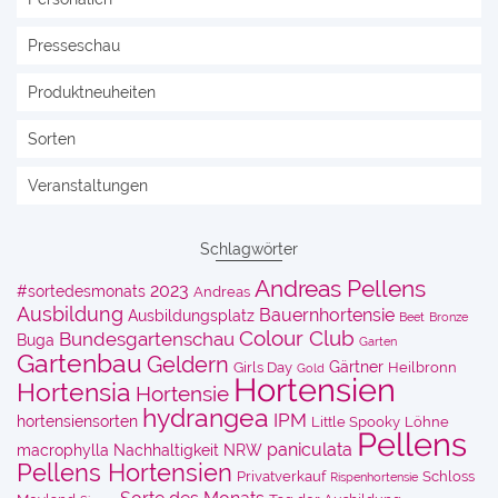
Presseschau
Produktneuheiten
Sorten
Veranstaltungen
Schlagwörter
Andreas Pellens
2023
#sortedesmonats
Andreas
Ausbildung
Bauernhortensie
Ausbildungsplatz
Beet
Bronze
Colour Club
Bundesgartenschau
Buga
Garten
Gartenbau
Geldern
Gärtner
Girls Day
Heilbronn
Gold
Hortensien
Hortensia
Hortensie
hydrangea
IPM
hortensiensorten
Little Spooky
Löhne
Pellens
paniculata
macrophylla
Nachhaltigkeit
NRW
Pellens Hortensien
Privatverkauf
Schloss
Rispenhortensie