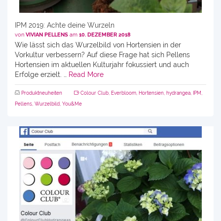
IPM 2019: Achte deine Wurzeln
von
VIVIAN PELLENS
am
10. DEZEMBER 2018
Wie lässt sich das Wurzelbild von Hortensien in der
Vorkultur verbessern? Auf diese Frage hat sich Pellens
Hortensien im aktuellen Kulturjahr fokussiert und auch
Erfolge erzielt. …
Read More
Produktneuheiten
Colour Club
,
Everbloom
,
Hortensien
,
hydrangea
,
IPM
,
Pellens
,
Wurzelbild
,
You&Me