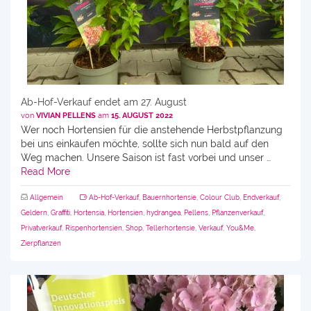
Ab-Hof-Verkauf endet am 27. August
von
VIVIAN PELLENS
am
15. AUGUST 2022
Wer noch Hortensien für die anstehende Herbstpflanzung
bei uns einkaufen möchte, sollte sich nun bald auf den
Weg machen. Unsere Saison ist fast vorbei und unser …
Read More
Allgemein
Ab-Hof-Verkauf
,
Bauernhortensie
,
Colour Club
,
Endverkauf
,
Geldern
,
Graffiti
,
Hortensia
,
Hortensien
,
hydrangea
,
Pellens
,
Pflanzenverkauf
,
Privatverkauf
,
Rispenhortensien
,
Shop
,
Tellerhortensie
,
Verkauf
,
You&Me
,
Zierpflanzen