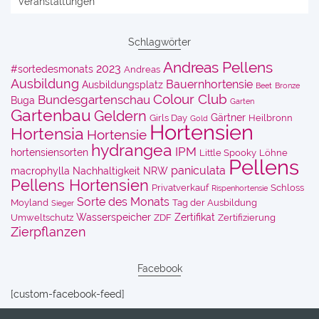
Veranstaltungen
Schlagwörter
Andreas Pellens
2023
#sortedesmonats
Andreas
Ausbildung
Bauernhortensie
Ausbildungsplatz
Beet
Bronze
Colour Club
Bundesgartenschau
Buga
Garten
Gartenbau
Geldern
Gärtner
Girls Day
Heilbronn
Gold
Hortensien
Hortensia
Hortensie
hydrangea
IPM
hortensiensorten
Little Spooky
Löhne
Pellens
paniculata
macrophylla
Nachhaltigkeit
NRW
Pellens Hortensien
Privatverkauf
Schloss
Rispenhortensie
Sorte des Monats
Moyland
Tag der Ausbildung
Sieger
Wasserspeicher
Zertifikat
Umweltschutz
ZDF
Zertifizierung
Zierpflanzen
Facebook
[custom-facebook-feed]