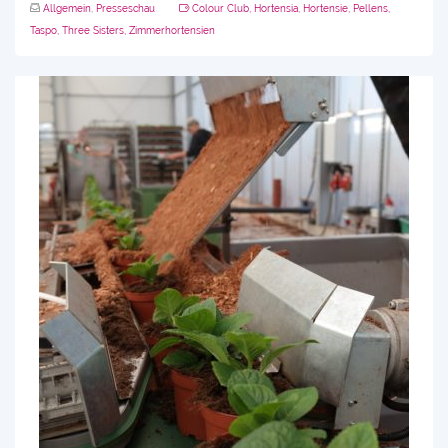
Allgemein
,
Presseschau
Colour Club
,
Hortensia
,
Hortensie
,
Pellens
,
Taspo
,
Three Sisters
,
Zimmerhortensien