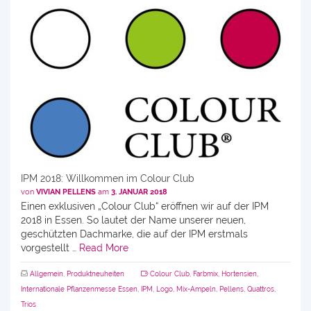
IPM 2018: Willkommen im Colour Club
von
VIVIAN PELLENS
am
3. JANUAR 2018
Einen exklusiven „Colour Club“ eröffnen wir auf der IPM
2018 in Essen. So lautet der Name unserer neuen,
geschützten Dachmarke, die auf der IPM erstmals
vorgestellt …
Read More
Allgemein
,
Produktneuheiten
Colour Club
,
Farbmix
,
Hortensien
,
Internationale Pflanzenmesse Essen
,
IPM
,
Logo
,
Mix-Ampeln
,
Pellens
,
Quattros
,
Trios