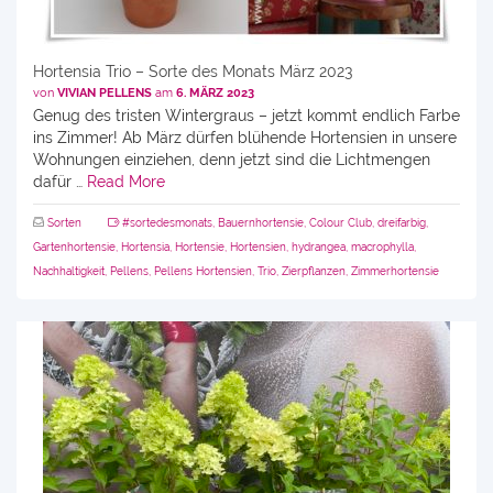
Hortensia Trio – Sorte des Monats März 2023
von
VIVIAN PELLENS
am
6. MÄRZ 2023
Genug des tristen Wintergraus – jetzt kommt endlich Farbe
ins Zimmer! Ab März dürfen blühende Hortensien in unsere
Wohnungen einziehen, denn jetzt sind die Lichtmengen
dafür …
Read More
Sorten
#sortedesmonats
,
Bauernhortensie
,
Colour Club
,
dreifarbig
,
Gartenhortensie
,
Hortensia
,
Hortensie
,
Hortensien
,
hydrangea
,
macrophylla
,
Nachhaltigkeit
,
Pellens
,
Pellens Hortensien
,
Trio
,
Zierpflanzen
,
Zimmerhortensie