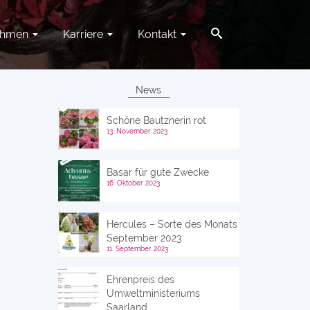
ehmen
Karriere
Kontakt
News
Schöne Bautznerin rot
13. November 2023
Basar für gute Zwecke
16. Oktober 2023
Hercules – Sorte des Monats
September 2023
11. September 2023
Ehrenpreis des
Umweltministeriums
Saarland