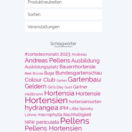
Produktneuheiten
Sorten
Veranstaltungen
Schlagwörter
2023
#sortedesmonats
Andreas
Andreas Pellens
Ausbildung
Bauernhortensie
Ausbildungsplatz
Bundesgartenschau
Buga
Beet
Bronze
Gartenbau
Colour Club
Garten
Geldern
Gärtner
Girls Day
Gold
Hortensia
Hortensie
Heilbronn
Hortensien
hortensiensorten
hydrangea
IPM
Little Spooky
macrophylla
Nachhaltigkeit
Löhne
Pellens
paniculata
NRW
Pellens Hortensien