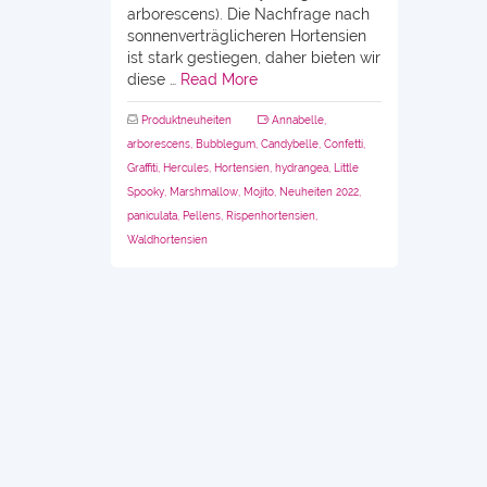
arborescens). Die Nachfrage nach
sonnenverträglicheren Hortensien
ist stark gestiegen, daher bieten wir
diese …
Read More
Produktneuheiten
Annabelle
,
arborescens
,
Bubblegum
,
Candybelle
,
Confetti
,
Graffiti
,
Hercules
,
Hortensien
,
hydrangea
,
Little
Spooky
,
Marshmallow
,
Mojito
,
Neuheiten 2022
,
paniculata
,
Pellens
,
Rispenhortensien
,
Waldhortensien