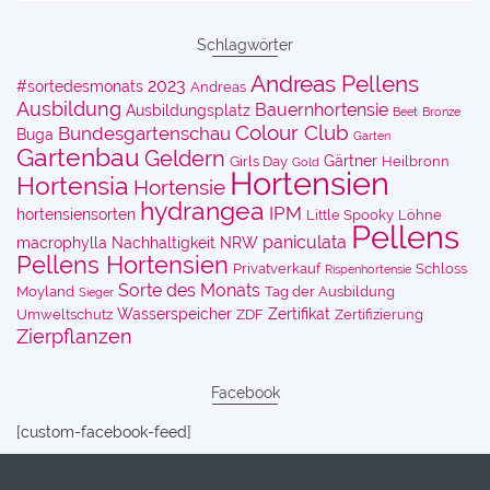
Schlagwörter
Andreas Pellens
2023
#sortedesmonats
Andreas
Ausbildung
Bauernhortensie
Ausbildungsplatz
Beet
Bronze
Colour Club
Bundesgartenschau
Buga
Garten
Gartenbau
Geldern
Gärtner
Girls Day
Heilbronn
Gold
Hortensien
Hortensia
Hortensie
hydrangea
IPM
hortensiensorten
Little Spooky
Löhne
Pellens
paniculata
macrophylla
Nachhaltigkeit
NRW
Pellens Hortensien
Privatverkauf
Schloss
Rispenhortensie
Sorte des Monats
Moyland
Tag der Ausbildung
Sieger
Wasserspeicher
Zertifikat
Umweltschutz
ZDF
Zertifizierung
Zierpflanzen
Facebook
[custom-facebook-feed]