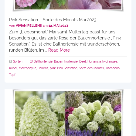
Pink Sensation – Sorte des Monats Mai 2023
von
VIVIAN PELLENS
am
12. MAI 2023
Zum „Liebesmonat“ Mai samt Muttertag passt für uns
besonders gut das zarte Rosa der Bauernhortensie „Pink
Sensation“. Es ist eine Ballhortensie mit wunderschönen,
runden Blüten. Im …
Read More
Sorten
Ballhortensie
,
Bauernhortensie
,
Beet
,
Hortensia
,
hydrangea
,
Kübel
,
macrophylla
,
Pellens
,
pink
,
Pink Sensation
,
Sorte des Monats
,
Tischdeko
,
Topf