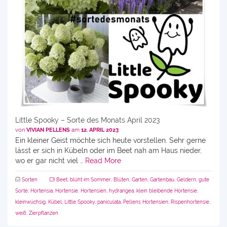
Little Spooky – Sorte des Monats April 2023
von
VIVIAN PELLENS
am
12. APRIL 2023
Ein kleiner Geist möchte sich heute vorstellen. Sehr gerne
lässt er sich in Kübeln oder im Beet nah am Haus nieder,
wo er gar nicht viel …
Read More
Sorten
Beet
,
blüht im Sommer
,
Blüten
,
Garten
,
Gartenbau
,
Geldern
,
gute
Sorte
,
Hortensia
,
Hortensie
,
Hortensien
,
hydrangea
,
klein bleibende Hortensie
,
kleinwüchsig
,
Kübel
,
Little Spooky
,
paniculata
,
Pellens Hortensien
,
Rispenhortensie
,
weiß
,
Zierpflanzen