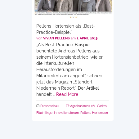
Pellens Hortensien als „Best-
Practice-Beispiel“
von
VIVIAN PELLENS
am
1. APRIL 2019
„Als Best-Practice-Beispiel
berichtete Andreas Pellens aus
seinem Hortensienbetrieb, wie er
die interkulturellen
Herausforderungen im
Mitarbeiterteam angeht“, schrieb
jetzt das Magazin „Standort
Niederrhein Report“. Der Artikel
handelt …
Read More
Presseschau
Agrobusiness e.V.
,
Caritas
,
Flüchtlinge
,
Innovationsforum
,
Pellens Hortensien