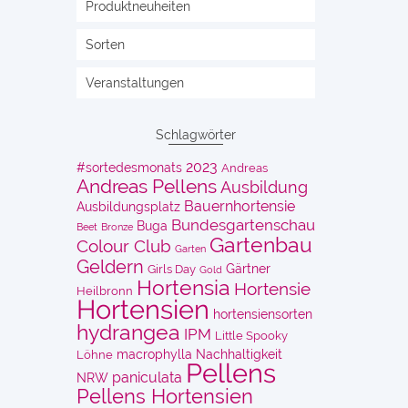
Produktneuheiten
Sorten
Veranstaltungen
Schlagwörter
2023
#sortedesmonats
Andreas
Andreas Pellens
Ausbildung
Bauernhortensie
Ausbildungsplatz
Bundesgartenschau
Buga
Beet
Bronze
Gartenbau
Colour Club
Garten
Geldern
Gärtner
Girls Day
Gold
Hortensia
Hortensie
Heilbronn
Hortensien
hortensiensorten
hydrangea
IPM
Little Spooky
macrophylla
Nachhaltigkeit
Löhne
Pellens
paniculata
NRW
Pellens Hortensien