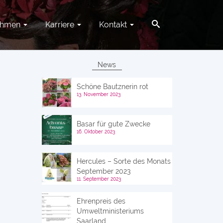
ehmen
Karriere
Kontakt
News
Schöne Bautznerin rot
13. November 2023
Basar für gute Zwecke
16. Oktober 2023
Hercules – Sorte des Monats
September 2023
11. September 2023
Ehrenpreis des
Umweltministeriums
Saarland