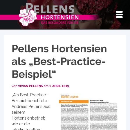
Pellens Hortensien
als „Best-Practice-
Beispiel“
von
VIVIAN PELLENS
am
1. APRIL 2019
„Als Best-Practice-
Beispiel berichtete
Andreas Pellens aus
seinem
Hortensienbetrieb,
wie er die
interkulturellen