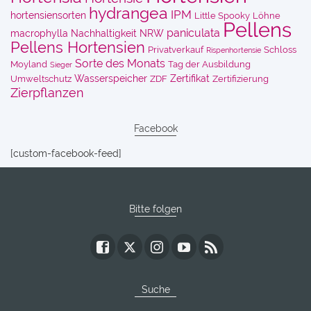
hydrangea
IPM
hortensiensorten
Little Spooky
Löhne
Pellens
paniculata
macrophylla
Nachhaltigkeit
NRW
Pellens Hortensien
Privatverkauf
Schloss
Rispenhortensie
Sorte des Monats
Moyland
Tag der Ausbildung
Sieger
Wasserspeicher
Zertifikat
Umweltschutz
ZDF
Zertifizierung
Zierpflanzen
Facebook
[custom-facebook-feed]
Bitte folgen
Suche