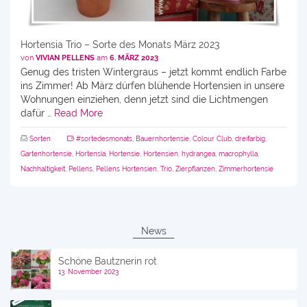
Hortensia Trio – Sorte des Monats März 2023
von
VIVIAN PELLENS
am
6. MÄRZ 2023
Genug des tristen Wintergraus – jetzt kommt endlich Farbe
ins Zimmer! Ab März dürfen blühende Hortensien in unsere
Wohnungen einziehen, denn jetzt sind die Lichtmengen
dafür …
Read More
Sorten
#sortedesmonats
,
Bauernhortensie
,
Colour Club
,
dreifarbig
,
Gartenhortensie
,
Hortensia
,
Hortensie
,
Hortensien
,
hydrangea
,
macrophylla
,
Nachhaltigkeit
,
Pellens
,
Pellens Hortensien
,
Trio
,
Zierpflanzen
,
Zimmerhortensie
News
Schöne Bautznerin rot
13. November 2023