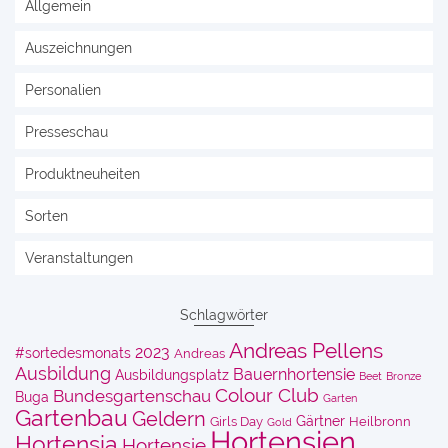
Allgemein
Auszeichnungen
Personalien
Presseschau
Produktneuheiten
Sorten
Veranstaltungen
Schlagwörter
Andreas Pellens
2023
#sortedesmonats
Andreas
Ausbildung
Bauernhortensie
Ausbildungsplatz
Beet
Bronze
Colour Club
Bundesgartenschau
Buga
Garten
Gartenbau
Geldern
Gärtner
Girls Day
Heilbronn
Gold
Hortensien
Hortensia
Hortensie