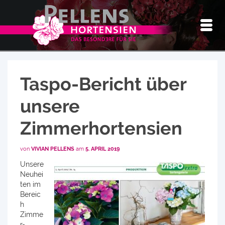
Taspo-Bericht über
unsere
Zimmerhortensien
von
VIVIAN PELLENS
am
5. APRIL 2019
Unsere
Neuhei
ten im
Bereic
h
Zimme
r-