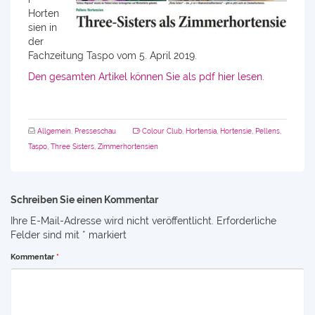
Horten
sien in
der
Fachzeitung Taspo vom 5. April 2019.
Den gesamten Artikel können Sie als pdf hier lesen
.
Allgemein
,
Presseschau
Colour Club
,
Hortensia
,
Hortensie
,
Pellens
,
Taspo
,
Three Sisters
,
Zimmerhortensien
Schreiben Sie einen Kommentar
Ihre E-Mail-Adresse wird nicht veröffentlicht.
Erforderliche
Felder sind mit
*
markiert
Kommentar
*