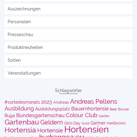
Auszeichnungen
Personalien
Presseschau
Produktneuheiten
Sorten
Veranstaltungen
Schlagwörter
Andreas Pellens
2023
#sortedesmonats
Andreas
Ausbildung
Bauernhortensie
Ausbildungsplatz
Beet
Bronze
Colour Club
Bundesgartenschau
Buga
Garten
Gartenbau
Geldern
Gärtner
Girls Day
Heilbronn
Gold
Hortensien
Hortensia
Hortensie