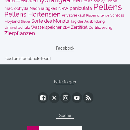
hydrangea
IPM
hortensiensorten
Little Spooky
Löhne
Pellens
paniculata
macrophylla
Nachhaltigkeit
NRW
Pellens Hortensien
Privatverkauf
Schloss
Rispenhortensie
Sorte des Monats
Moyland
Tag der Ausbildung
Sieger
Wasserspeicher
Zertifikat
Umweltschutz
ZDF
Zertifizierung
Zierpflanzen
Facebook
[custom-facebook-feed]
Bitte folgen
Suche
Search