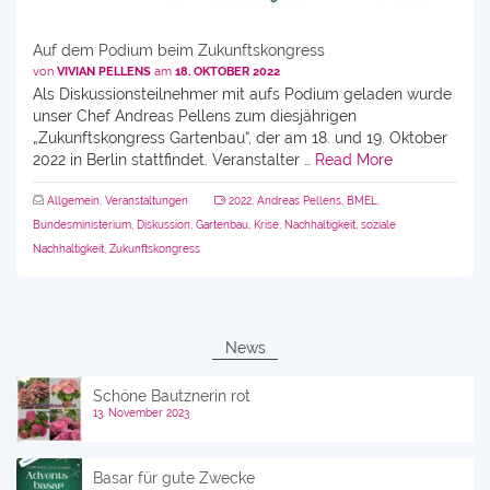
Auf dem Podium beim Zukunftskongress
von
VIVIAN PELLENS
am
18. OKTOBER 2022
Als Diskussionsteilnehmer mit aufs Podium geladen wurde
unser Chef Andreas Pellens zum diesjährigen
„Zukunftskongress Gartenbau“, der am 18. und 19. Oktober
2022 in Berlin stattfindet. Veranstalter …
Read More
Allgemein
,
Veranstaltungen
2022
,
Andreas Pellens
,
BMEL
,
Bundesministerium
,
Diskussion
,
Gartenbau
,
Krise
,
Nachhaltigkeit
,
soziale
Nachhaltigkeit
,
Zukunftskongress
News
Schöne Bautznerin rot
13. November 2023
Basar für gute Zwecke