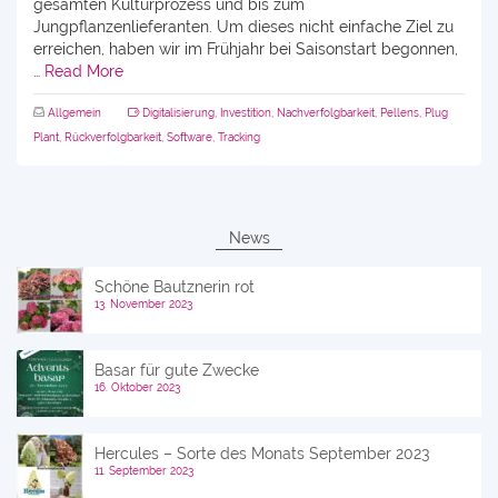
gesamten Kulturprozess und bis zum
Jungpflanzenlieferanten. Um dieses nicht einfache Ziel zu
erreichen, haben wir im Frühjahr bei Saisonstart begonnen,
…
Read More
Allgemein
Digitalisierung
,
Investition
,
Nachverfolgbarkeit
,
Pellens
,
Plug
Plant
,
Rückverfolgbarkeit
,
Software
,
Tracking
News
Schöne Bautznerin rot
13. November 2023
Basar für gute Zwecke
16. Oktober 2023
Hercules – Sorte des Monats September 2023
11. September 2023