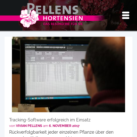
Tracking-Software erfolgreich im Einsatz
von
VIVIAN PELLENS
am
6. NOVEMBER 2017
Rückverfolgbarkeit jeder einzelnen Pflanze über den