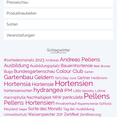
Presseschau
Produktneuheiten
Sorten
Veranstaltungen
Schlagwörter
Andreas Pellens
2023
#sortedesmonats
Andreas
Ausbildung
Bauernhortensie
Ausbildungsplatz
Beet
Bronze
Colour Club
Bundesgartenschau
Buga
Garten
Gartenbau
Geldern
Gärtner
Girls Day
Heilbronn
Gold
Hortensien
Hortensia
Hortensie
hydrangea
IPM
hortensiensorten
Little Spooky
Löhne
Pellens
paniculata
macrophylla
Nachhaltigkeit
NRW
Pellens Hortensien
Privatverkauf
Schloss
Rispenhortensie
Sorte des Monats
Moyland
Tag der Ausbildung
Sieger
Wasserspeicher
Zertifikat
Umweltschutz
ZDF
Zertifizierung