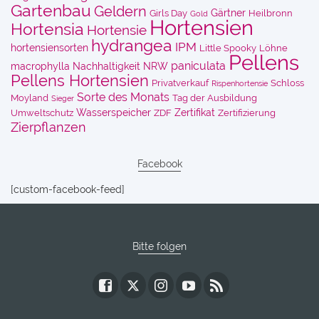
Gartenbau
Geldern
Gärtner
Girls Day
Heilbronn
Gold
Hortensien
Hortensia
Hortensie
hydrangea
IPM
hortensiensorten
Little Spooky
Löhne
Pellens
paniculata
macrophylla
Nachhaltigkeit
NRW
Pellens Hortensien
Privatverkauf
Schloss
Rispenhortensie
Sorte des Monats
Moyland
Tag der Ausbildung
Sieger
Wasserspeicher
Zertifikat
Umweltschutz
ZDF
Zertifizierung
Zierpflanzen
Facebook
[custom-facebook-feed]
Bitte folgen