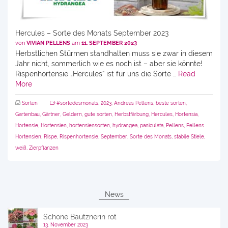
Hercules – Sorte des Monats September 2023
von
VIVIAN PELLENS
am
11. SEPTEMBER 2023
Herbstlichen Stürmen standhalten muss sie zwar in diesem
Jahr nicht, sommerlich wie es noch ist – aber sie könnte!
Rispenhortensie „Hercules“ ist für uns die Sorte …
Read
More
Sorten
#sortedesmonats
,
2023
,
Andreas Pellens
,
beste sorten
,
Gartenbau
,
Gärtner
,
Geldern
,
gute sorten
,
Herbstfärbung
,
Hercules
,
Hortensia
,
Hortensie
,
Hortensien
,
hortensiensorten
,
hydrangea
,
paniculata
,
Pellens
,
Pellens
Hortensien
,
Rispe
,
Rispenhortensie
,
September
,
Sorte des Monats
,
stabile Stiele
,
weiß
,
Zierpflanzen
News
Schöne Bautznerin rot
13. November 2023