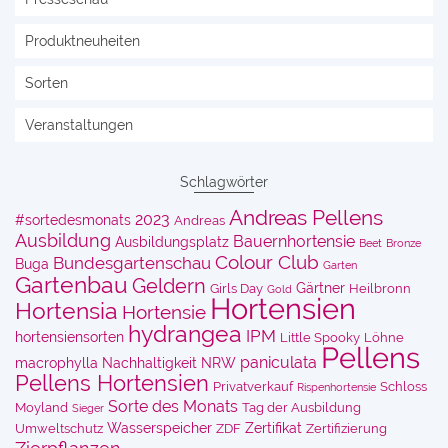
Produktneuheiten
Sorten
Veranstaltungen
Schlagwörter
Andreas Pellens
2023
#sortedesmonats
Andreas
Ausbildung
Bauernhortensie
Ausbildungsplatz
Beet
Bronze
Colour Club
Bundesgartenschau
Buga
Garten
Gartenbau
Geldern
Gärtner
Girls Day
Heilbronn
Gold
Hortensien
Hortensia
Hortensie
hydrangea
IPM
hortensiensorten
Little Spooky
Löhne
Pellens
paniculata
macrophylla
Nachhaltigkeit
NRW
Pellens Hortensien
Privatverkauf
Schloss
Rispenhortensie
Sorte des Monats
Moyland
Tag der Ausbildung
Sieger
Wasserspeicher
Zertifikat
Umweltschutz
ZDF
Zertifizierung