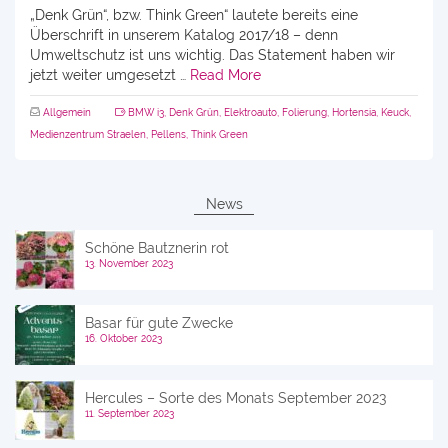
„Denk Grün“, bzw. Think Green“ lautete bereits eine
Überschrift in unserem Katalog 2017/18 – denn
Umweltschutz ist uns wichtig. Das Statement haben wir
jetzt weiter umgesetzt …
Read More
Allgemein
BMW i3
,
Denk Grün
,
Elektroauto
,
Folierung
,
Hortensia
,
Keuck
,
Medienzentrum Straelen
,
Pellens
,
Think Green
News
Schöne Bautznerin rot
13. November 2023
Basar für gute Zwecke
16. Oktober 2023
Hercules – Sorte des Monats September 2023
11. September 2023