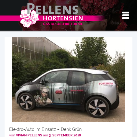
Elektro-Auto im Einsatz – Denk Grün
von
VIVIAN PELLENS
am
3. SEPTEMBER 2018