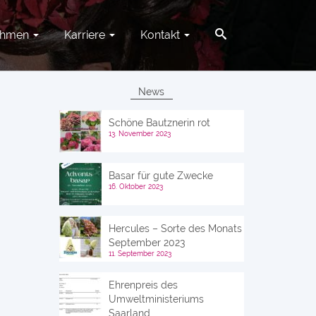
ehmen
Karriere
Kontakt
News
Schöne Bautznerin rot
13. November 2023
Basar für gute Zwecke
16. Oktober 2023
Hercules – Sorte des Monats
September 2023
11. September 2023
Ehrenpreis des
Umweltministeriums
Saarland