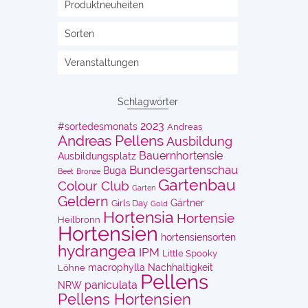
Produktneuheiten
Sorten
Veranstaltungen
Schlagwörter
2023
#sortedesmonats
Andreas
Andreas Pellens
Ausbildung
Bauernhortensie
Ausbildungsplatz
Bundesgartenschau
Buga
Beet
Bronze
Gartenbau
Colour Club
Garten
Geldern
Gärtner
Girls Day
Gold
Hortensia
Hortensie
Heilbronn
Hortensien
hortensiensorten
hydrangea
IPM
Little Spooky
macrophylla
Nachhaltigkeit
Löhne
Pellens
paniculata
NRW
Pellens Hortensien