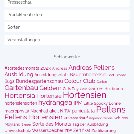
Presseschau
Produktneuheiten
Sorten
Veranstaltungen
Schlagwörter
Andreas Pellens
2023
#sortedesmonats
Andreas
Ausbildung
Bauernhortensie
Ausbildungsplatz
Beet
Bronze
Colour Club
Bundesgartenschau
Buga
Garten
Gartenbau
Geldern
Gärtner
Girls Day
Heilbronn
Gold
Hortensien
Hortensia
Hortensie
hydrangea
IPM
hortensiensorten
Little Spooky
Löhne
Pellens
paniculata
macrophylla
Nachhaltigkeit
NRW
Pellens Hortensien
Privatverkauf
Schloss
Rispenhortensie
Sorte des Monats
Moyland
Tag der Ausbildung
Sieger
Wasserspeicher
Zertifikat
Umweltschutz
ZDF
Zertifizierung