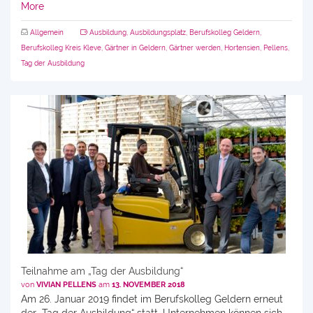
More
Allgemein
Ausbildung
,
Ausbildungsplatz
,
Berufskolleg Geldern
,
Berufskolleg Kreis Kleve
,
Gärtner in Geldern
,
Gärtner werden
,
Hortensien
,
Pellens
,
Tag der Ausbildung
Teilnahme am „Tag der Ausbildung“
von
VIVIAN PELLENS
am
13. NOVEMBER 2018
Am 26. Januar 2019 findet im Berufskolleg Geldern erneut