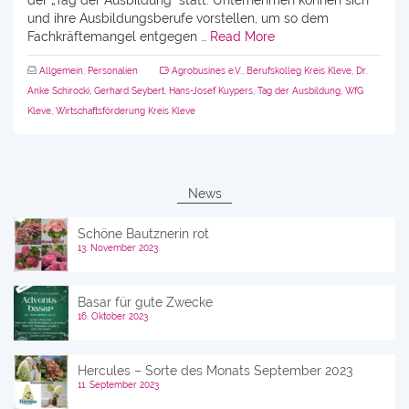
der „Tag der Ausbildung“ statt. Unternehmen können sich
und ihre Ausbildungsberufe vorstellen, um so dem
Fachkräftemangel entgegen …
Read More
Allgemein
,
Personalien
Agrobusines e.V.
,
Berufskolleg Kreis Kleve
,
Dr.
Anke Schirocki
,
Gerhard Seybert
,
Hans-Josef Kuypers
,
Tag der Ausbildung
,
WfG
Kleve
,
Wirtschaftsförderung Kreis Kleve
News
Schöne Bautznerin rot
13. November 2023
Basar für gute Zwecke
16. Oktober 2023
Hercules – Sorte des Monats September 2023
11. September 2023