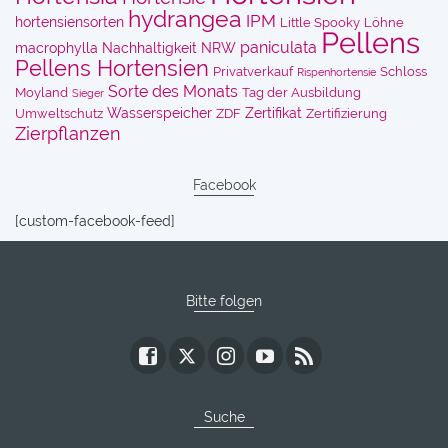
hydrangea
IPM
hortensiensorten
Little Spooky
Löhne
Pellens
paniculata
macrophylla
Nachhaltigkeit
NRW
Pellens Hortensien
Privatverkauf
Schloss
Rispenhortensie
Sorte des Monats
Moyland
Tag der Ausbildung
Sieger
Wasserspeicher
Zertifikat
Umweltschutz
ZDF
Zertifizierung
Zierpflanzen
Facebook
[custom-facebook-feed]
Bitte folgen
Suche