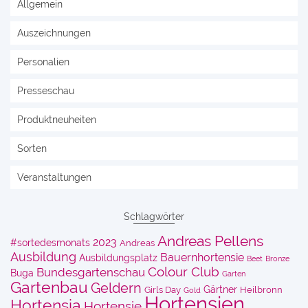
Allgemein
Auszeichnungen
Personalien
Presseschau
Produktneuheiten
Sorten
Veranstaltungen
Schlagwörter
Andreas Pellens
2023
#sortedesmonats
Andreas
Ausbildung
Bauernhortensie
Ausbildungsplatz
Beet
Bronze
Colour Club
Bundesgartenschau
Buga
Garten
Gartenbau
Geldern
Gärtner
Girls Day
Heilbronn
Gold
Hortensien
Hortensia
Hortensie