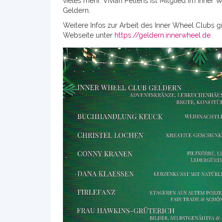
vieles mehr. Vivian Pellens ist Mitglied im Inner
Geldern.
Weitere Infos zur Arbeit des Inner Wheel Clubs gi
Webseite unter
https://geldern.innerwheel.de
.