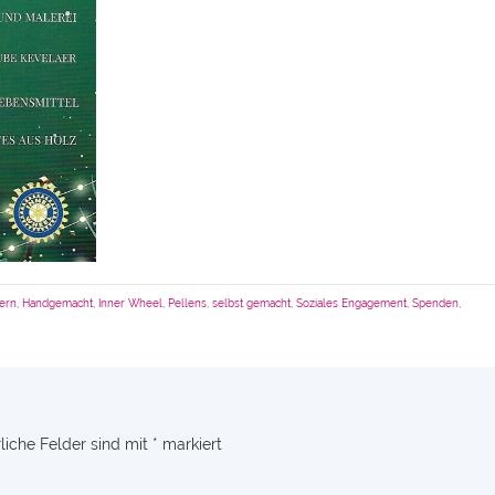
ern
,
Handgemacht
,
Inner Wheel
,
Pellens
,
selbst gemacht
,
Soziales Engagement
,
Spenden
,
liche Felder sind mit
*
markiert