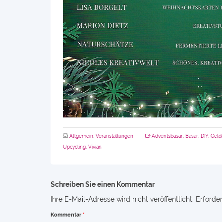
Allgemein
,
Veranstaltungen
Adventsbasar
,
Basar
,
DIY
,
Geld
Upcycling
,
Vivian
Schreiben Sie einen Kommentar
Ihre E-Mail-Adresse wird nicht veröffentlicht.
Erforder
Kommentar
*