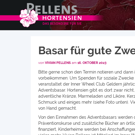
Basar für gute Zw
von
VIVIAN PELLENS
am
16. OKTOBER 2023
Bitte gerne schon den Termin notieren und dan
vorbeikommen: Um Spenden für soziale Zwecke
veranstaltet der Inner Wheel Club Geldern jährli
Adventsbasar. Hortensien gibt es dort zwar nicht,
adventliche Kränze, Marmeladen und Liköre, Kerz
Schmuck und einiges mehr (siehe Foto unten). Viel
von Hand gemacht.
Von den Einnahmen des Adventsbasars werden d
Präventionskurse und zusätzliche Bücher an örtl
finanziert, Kinderheime werden bei Anschaffunge