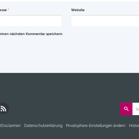
resse
*
Website
meinen nächsten Kommentar speichern.
Search
for:
(Disclaimer)
Datenschutzerklärung
Privatsphäre-Einstellungen ändern
Histo