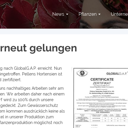
News
Pflanzen
Untern
 erneut gelungen
ng nach GlobalG.A.P. erreicht. Nun
ingetroffen. Pellens Hortensien ist
ertifiziert.
 uns nachhaltiges Arbeiten sehr am
nen. Wir arbeiten daher nach einem
f wird zu 100% durch unsere
 gedeckt. Zum Gewässerschutz
em kommen ausdrücklich keine als
l in unserer Produktion zum
Pflanzenproduktion möglichst noch