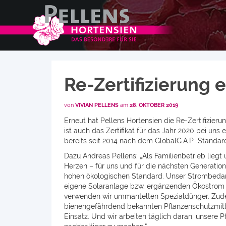
Re-Zertifizierung
von
VIVIAN PELLENS
am
28. OKTOBER 2019
Erneut hat Pellens Hortensien die Re-Zertifizieru
ist auch das Zertifikat für das Jahr 2020 bei uns e
bereits seit 2014 nach dem GlobalG.A.P.-Standard z
Dazu Andreas Pellens: „Als Familienbetrieb liegt
Herzen – für uns und für die nächsten Generatio
hohen ökologischen Standard. Unser Strombedar
eigene Solaranlage bzw. ergänzenden Ökostrom
verwenden wir ummantelten Spezialdünger. Zud
bienengefährdend bekannten Pflanzenschutzmitte
Einsatz. Und wir arbeiten täglich daran, unsere 