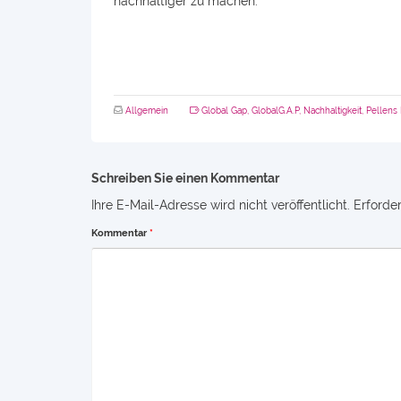
nachhaltiger zu machen.“
Allgemein
Global Gap
,
GlobalG.A.P
,
Nachhaltigkeit
,
Pellens
Schreiben Sie einen Kommentar
Ihre E-Mail-Adresse wird nicht veröffentlicht.
Erforder
Kommentar
*